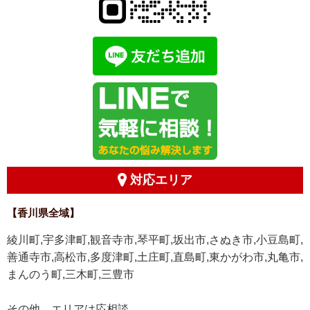
対応エリア
【香川県全域】
綾川町,宇多津町,観音寺市,琴平町,坂出市,さぬき市,小豆島町,
善通寺市,高松市,多度津町,土庄町,直島町,東かがわ市,丸亀市,
まんのう町,三木町,三豊市
その他、エリアは応相談。